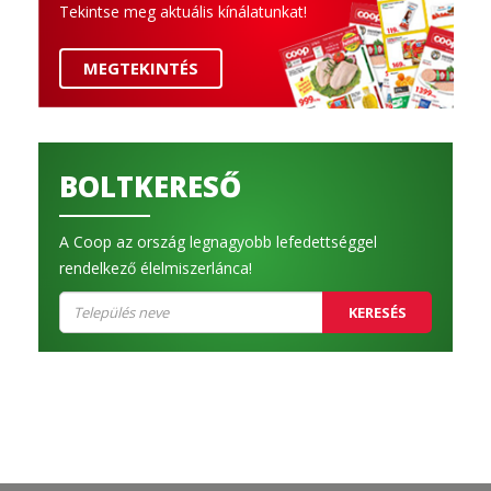
Tekintse meg aktuális kínálatunkat!
MEGTEKINTÉS
BOLTKERESŐ
A Coop az ország legnagyobb lefedettséggel
rendelkező élelmiszerlánca!
KERESÉS