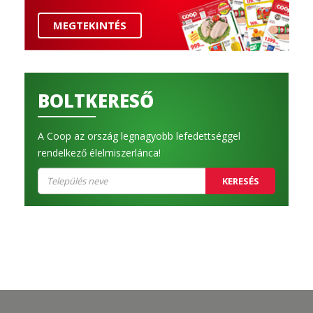
MEGTEKINTÉS
BOLTKERESŐ
A Coop az ország legnagyobb lefedettséggel
rendelkező élelmiszerlánca!
KERESÉS