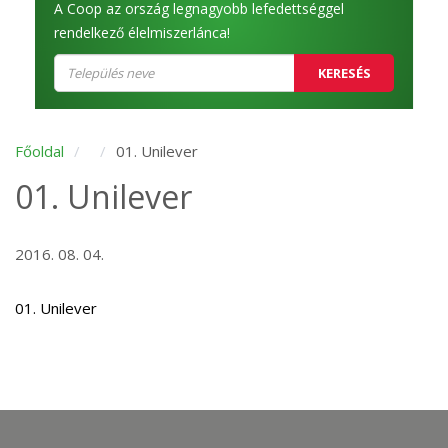
A Coop az ország legnagyobb lefedettséggel
rendelkező élelmiszerlánca!
KERESÉS
Főoldal
01. Unilever
01. Unilever
2016. 08. 04.
01. Unilever