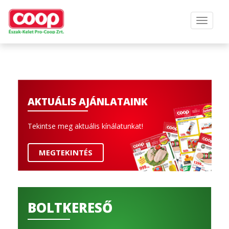
AKTUÁLIS AJÁNLATAINK
Tekintse meg aktuális kínálatunkat!
MEGTEKINTÉS
BOLTKERESŐ