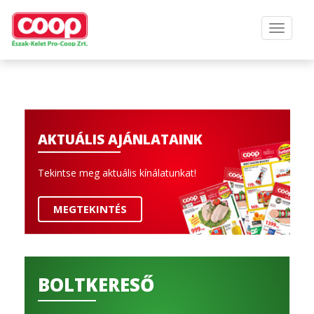
AKTUÁLIS AJÁNLATAINK
Tekintse meg aktuális kínálatunkat!
MEGTEKINTÉS
BOLTKERESŐ