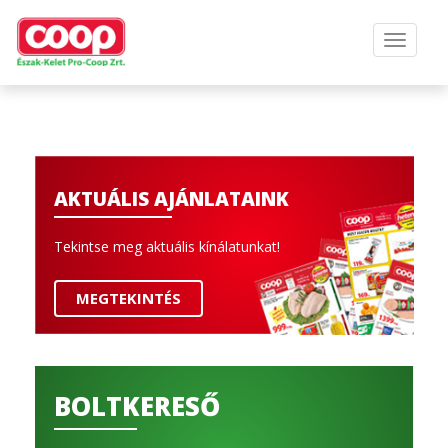
AKTUÁLIS AJÁNLATAINK
Tekintse meg aktuális kínálatunkat!
MEGTEKINTÉS
BOLTKERESŐ