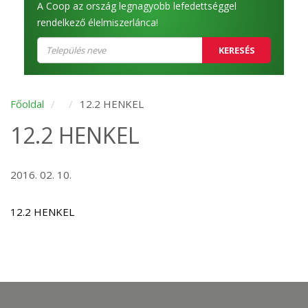
A Coop az ország legnagyobb lefedettséggel
rendelkező élelmiszerlánca!
KERESÉS
Főoldal
12.2 HENKEL
12.2 HENKEL
2016. 02. 10.
12.2 HENKEL