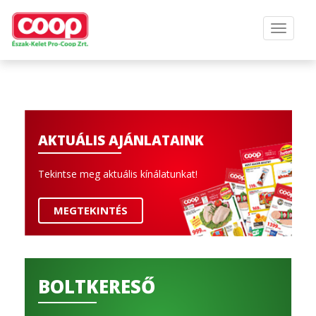
AKTUÁLIS AJÁNLATAINK
Tekintse meg aktuális kínálatunkat!
MEGTEKINTÉS
BOLTKERESŐ