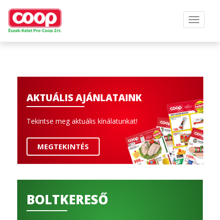
AKTUÁLIS AJÁNLATAINK
Tekintse meg aktuális kínálatunkat!
MEGTEKINTÉS
BOLTKERESŐ