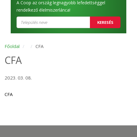
A Coop az ország legnagyobb lefedettséggel
rendelkező élelmiszerlánca!
KERESÉS
Főoldal
CFA
CFA
2023. 03. 08.
CFA