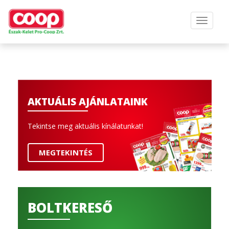
AKTUÁLIS AJÁNLATAINK
Tekintse meg aktuális kínálatunkat!
MEGTEKINTÉS
BOLTKERESŐ