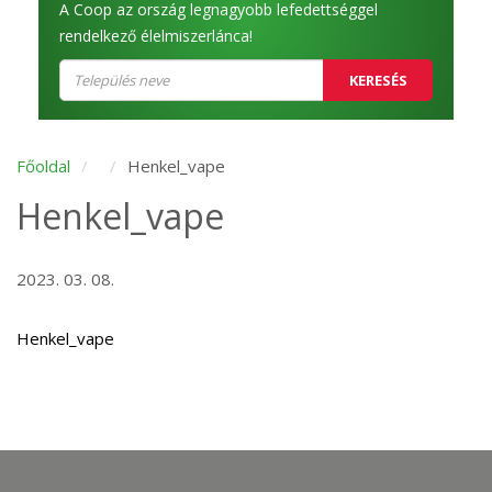
A Coop az ország legnagyobb lefedettséggel
rendelkező élelmiszerlánca!
KERESÉS
Főoldal
Henkel_vape
Henkel_vape
2023. 03. 08.
Henkel_vape