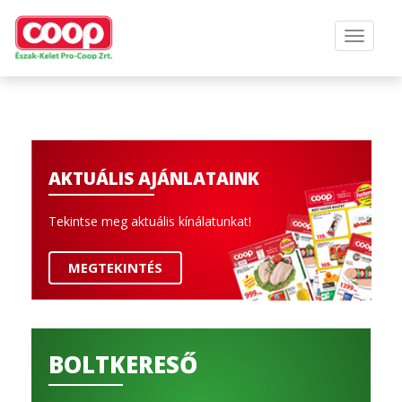
AKTUÁLIS AJÁNLATAINK
Tekintse meg aktuális kínálatunkat!
MEGTEKINTÉS
BOLTKERESŐ