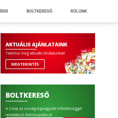
ÍREK
BOLTKERESŐ
RÓLUNK
AKTUÁLIS AJÁNLATAINK
Tekintse meg aktuális kínálatunkat!
MEGTEKINTÉS
BOLTKERESŐ
A Coop az ország legnagyobb lefedettséggel
rendelkező élelmiszerlánca!