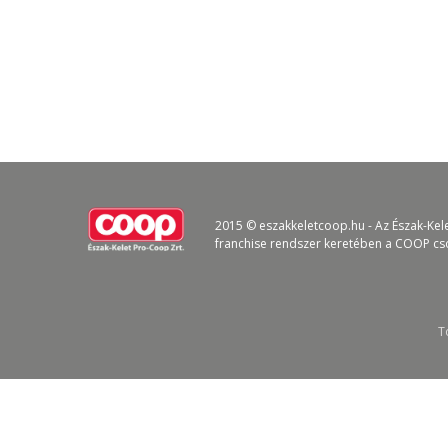
2015 © eszakkeletcoop.hu - Az Észak-Kel
franchise rendszer keretében a COOP cs
T