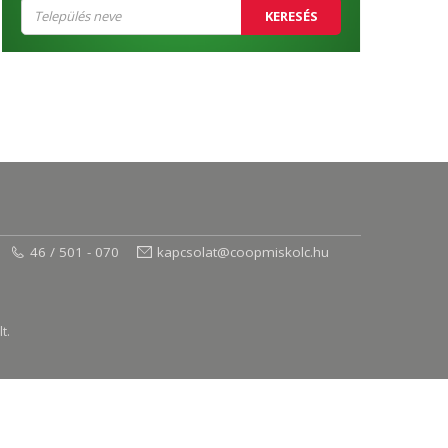
KERESÉS
46 / 501 - 070
kapcsolat@coopmiskolc.hu
t.