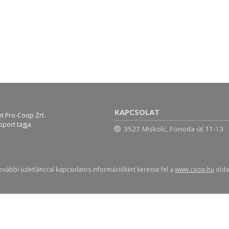
KAPCSOLAT
et Pro-Coop Zrt.
oport tagja
3527 Miskolc, Fonoda út 11-13.
ovábbi üzletlánccal kapcsolatos információkért keresse fel a
www.coop.hu
oldal