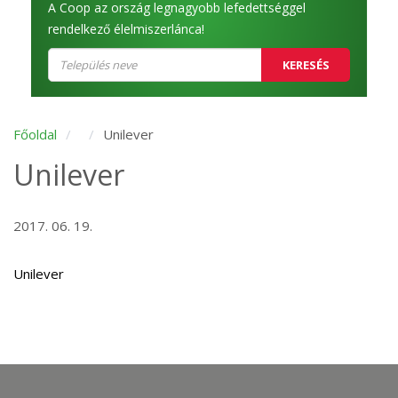
A Coop az ország legnagyobb lefedettséggel
rendelkező élelmiszerlánca!
KERESÉS
Főoldal
Unilever
Unilever
2017. 06. 19.
Unilever