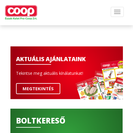
AKTUÁLIS AJÁNLATAINK
Tekintse meg aktuális kínálatunkat!
MEGTEKINTÉS
BOLTKERESŐ