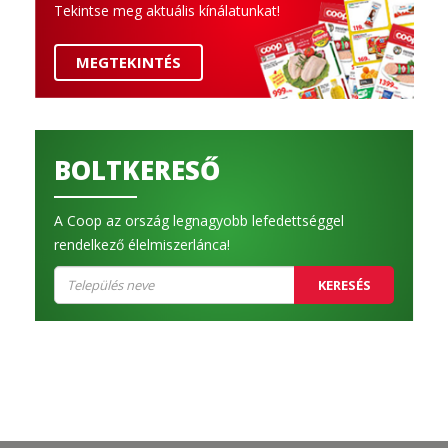
Tekintse meg aktuális kínálatunkat!
MEGTEKINTÉS
BOLTKERESŐ
A Coop az ország legnagyobb lefedettséggel
rendelkező élelmiszerlánca!
KERESÉS