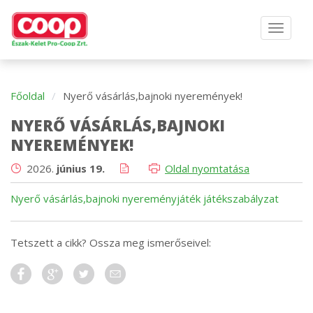
Főoldal
Nyerő vásárlás,bajnoki nyeremények!
NYERŐ VÁSÁRLÁS,BAJNOKI
NYEREMÉNYEK!
2026.
június 19.
Oldal nyomtatása
Nyerő vásárlás,bajnoki nyereményjáték játékszabályzat
Tetszett a cikk? Ossza meg ismerőseivel: