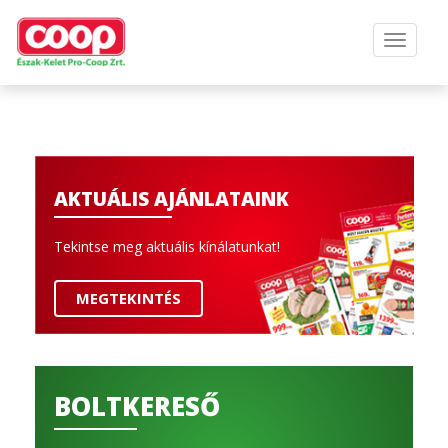
AKTUÁLIS AJÁNLATAINK
Tekintse meg aktuális kínálatunkat!
MEGTEKINTÉS
BOLTKERESŐ