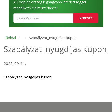
A Coop az ország legnagyobb lefedettséggel
rendelkező élelmiszerlánca!
KERESÉS
Főoldal
Szabályzat_nyugdíjas kupon
Szabályzat_nyugdíjas kupon
2025. 09. 11.
Szabályzat_nyugdíjas kupon