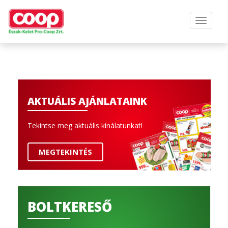
AKTUÁLIS AJÁNLATAINK
Tekintse meg aktuális kínálatunkat!
MEGTEKINTÉS
BOLTKERESŐ