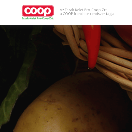
Az Észak-Kelet Pro-Coop Zrt.
a COOP franchise rendszer tagja