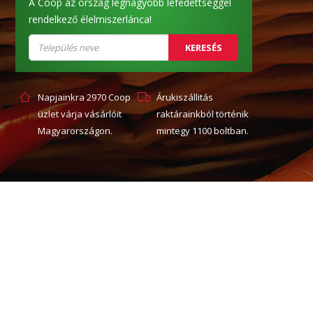
A Coop az ország legnagyobb lefedettséggel
rendelkező élelmiszerlánca!
KERESÉS
Napjainkra 2970 Coop
Árukiszállitás
üzlet várja vásárlóit
raktárainkból történik
Magyarországon.
mintegy 1100 boltban.